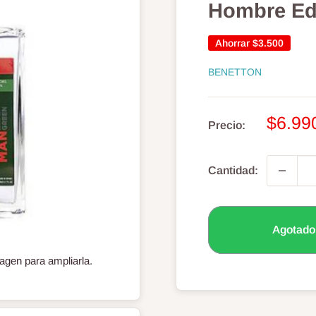
Hombre Ed
Ahorrar
$3.500
BENETTON
Preci
$6.99
Precio:
de
venta
Cantidad:
Agotado
agen para ampliarla.