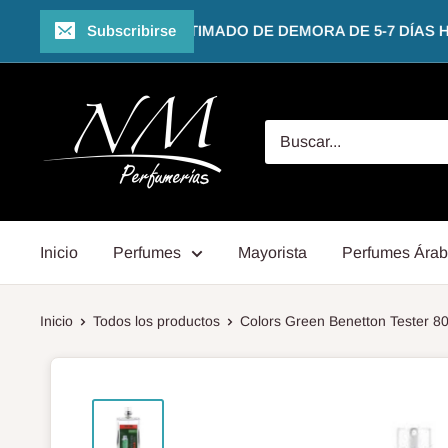
Ir
🌴☀️🌅 TIEMPO ESTIMADO DE DEMORA DE 5-7 DÍAS HÁB
Subscribirse
directamente
al
NM
contenido
Perfumerías
Inicio
Perfumes
Mayorista
Perfumes Ára
Inicio
Todos los productos
Colors Green Benetton Tester 8