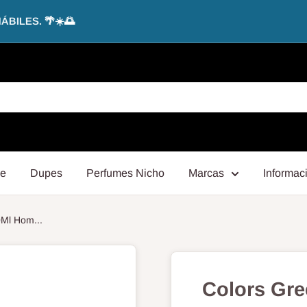
ILES. 🌴☀️🌅
be
Dupes
Perfumes Nicho
Marcas
Informac
0Ml Hom...
Colors Gre